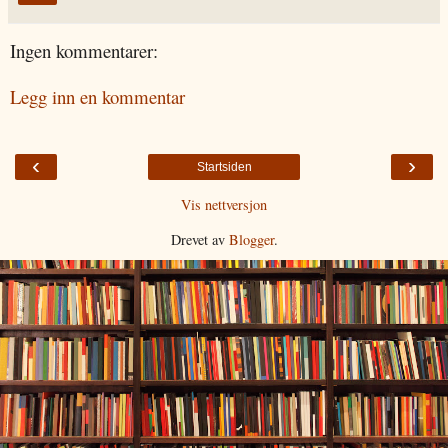
Ingen kommentarer:
Legg inn en kommentar
‹
›
Startsiden
Vis nettversjon
Drevet av
Blogger
.