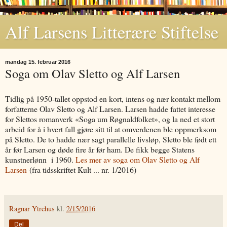
Alf Larsens Litterære Stiftelse
mandag 15. februar 2016
Soga om Olav Sletto og Alf Larsen
Tidlig på 1950-tallet oppstod en kort, intens og nær kontakt mellom
forfatterne Olav Sletto og Alf Larsen. Larsen hadde fattet interesse
for Slettos romanverk «Soga um Røgnaldfolket», og la ned et stort
arbeid for å i hvert fall gjøre sitt til at omverdenen ble oppmerksom
på Sletto. De to hadde nær sagt parallelle livsløp, Sletto ble født ett
år før Larsen og døde fire år før ham. De fikk begge Statens
kunstnerlønn i 1960.
Les mer av soga om Olav Sletto og Alf
Larsen
(fra tidsskriftet Kult ... nr. 1/2016)
Ragnar Ytrehus
kl.
2/15/2016
Del